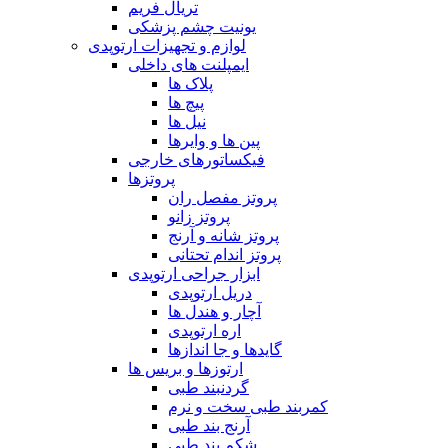
تریال فریم
یونیت چشم پزشکی
لوازم و تجهیزات ارتوپدی
ایمپلنت های داخلی
پلاک ها
پیچ ها
نیل ها
پین ها و وایرها
فیکساتورهای خارجی
پروتزها
پروتز مفصل ران
پروتز زانو
پروتز شانه و آرنج
پروتز اندام تحتانی
ابزار جراحی ارتوپدی
دریل ارتوپدی
آچار و هندل ها
اره ارتوپدی
گایدها و جا اندازها
ارتوزها و بریس ها
گردنبند طبی
کمربند طبی سخت و نرم
آرنج بند طبی
شکم بند طبی