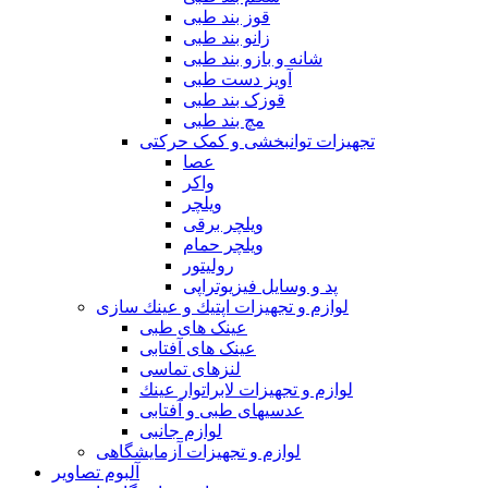
قوز بند طبی
زانو بند طبی
شانه و بازو بند طبی
آویز دست طبی
قوزک بند طبی
مچ بند طبی
تجهیزات توانبخشی و کمک حرکتی
عصا
واکر
ویلچر
ویلچر برقی
ویلچر حمام
رولیتور
پد و وسایل فیزیوتراپی
لوازم و تجهیزات اپتيك و عينك سازی
عینک های طبی
عینک های آفتابی
لنزهای تماسی
لوازم و تجهيزات لابراتوار عينك
عدسيهای طبی و آفتابی
لوازم جانبی
لوازم و تجهیزات آزمایشگاهی
آلبوم تصاویر